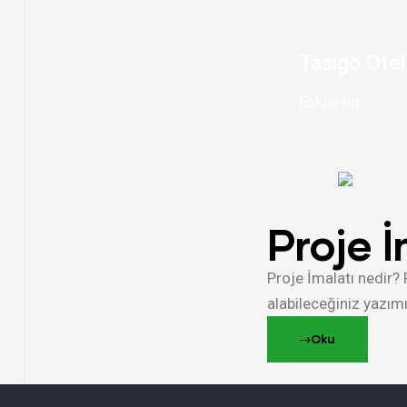
Tasigo Otel​
Eskişehir
Proje İ
Proje İmalatı nedir? 
alabileceğiniz yazımı
Oku