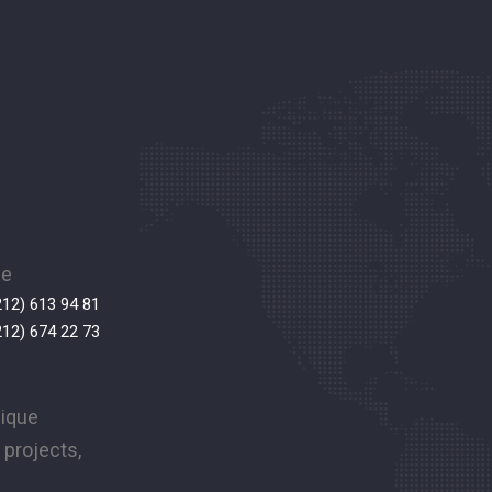
ne
212) 613 94 81
212) 674 22 73
nique
projects,