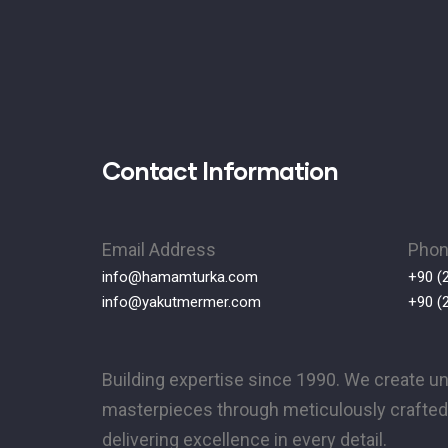
Contact Information
Email Address
Pho
info@hamamturka.com
+90 (
info@yakutmermer.com
+90 (
Building expertise since 1990. We create u
masterpieces through meticulously crafted 
delivering excellence in every detail.