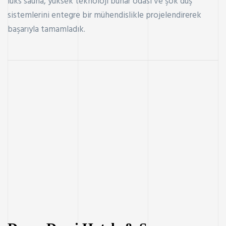
lüks sauna, yüksek teknoloji buhar odası ve şok duş
sistemlerini entegre bir mühendislikle projelendirerek
başarıyla tamamladık.