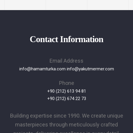
Contact Information
Email Address
info@hamamturka.com
info@yakutmermer.com
Phone
+90 (212) 613 94 81
+90 (212) 674 22 73
Building expertise since 1990. We create unique
masterpieces through meticulously crafted