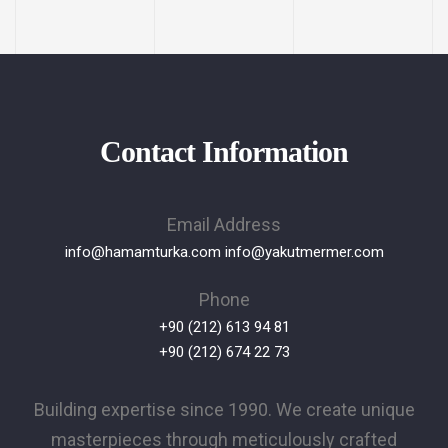
Contact Information
Email Address
info@hamamturka.com
info@yakutmermer.com
Phone
+90 (212) 613 94 81
+90 (212) 674 22 73
Building expertise since 1990. We create unique
masterpieces through meticulously crafted